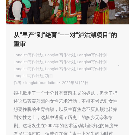
从“早产”到“绝育”——对“泸沽湖项目”的
重审
Longlati写作计划
,
Longlati写作计划
,
Longlati写作计划
,
Longlati写作计划
,
Longlati写作计划
,
Longlati写作计划
,
Longlati写作计划
,
Longlati写作计划
,
Longlati写作计划
,
Longlati写作计划
,
项目
作者：
longlatifoundation
2022年6月23日
很抱歉用了一个十分具有繁殖主义的标题，但为了描
述这场轰轰烈烈的女性艺术运动，不得不考虑到女性
想要挣脱的生育枷锁，以及生育焦虑不厌其烦地转嫁
到女性之上，这其中透露了历史上的多少无奈和惨
剧。这场发生在2002年的艺术运动以全球化的角度来
看发生得过晚，但或许在这片水土上发生的为时过