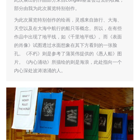
此次展出的作品部分来自Longlati基金会过去的收藏，
部分由我为此次展览特别创作。
为此次展览特别创作的绘画，灵感来自旅行、大海、
天空以及在大海中航行的船只等概念。所以，在有些
作品中出现了地平线，如《千里地平线》。而《表面
的肖像》试图透过水面想象在其下方看到的一张脸
孔。《不朽》则是参考了蒲英伟提供的《愚人船》图
片。《内心涌动》所描绘的则是海浪，此处指向一个
内心深处波涛汹涌的人。