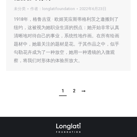
未分类
作者：
longlatifoundation
2022年6月23日
1918年，格鲁吉亚 · 欧姬芙应斯蒂格利茨之邀搬到了
纽约，这被视为她职业生涯的拐点：她开始非常认真
清晰地对待自己的事业，系统性地作画。在所有绘画
题材中，她最关注的题材是花。于其作品之中，似乎
勾勒花卉成为了一种放空，她用一种透镜的入微观
察，将我们对形体的体验所放大。
1
2