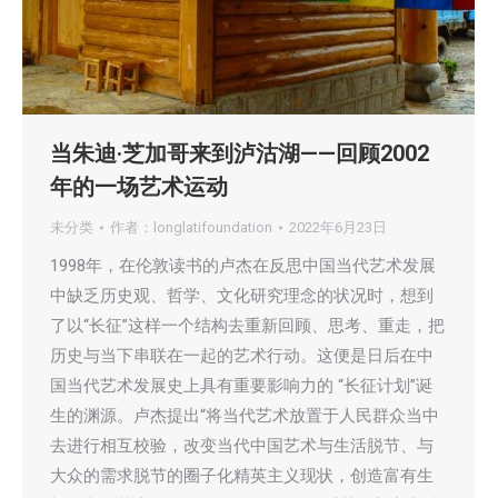
当朱迪·芝加哥来到泸沽湖——回顾2002
年的一场艺术运动
未分类
作者：
longlatifoundation
2022年6月23日
1998年，在伦敦读书的卢杰在反思中国当代艺术发展
中缺乏历史观、哲学、文化研究理念的状况时，想到
了以“长征”这样一个结构去重新回顾、思考、重走，把
历史与当下串联在一起的艺术行动。这便是日后在中
国当代艺术发展史上具有重要影响力的 “长征计划”诞
生的渊源。卢杰提出“将当代艺术放置于人民群众当中
去进行相互校验，改变当代中国艺术与生活脱节、与
大众的需求脱节的圈子化精英主义现状，创造富有生