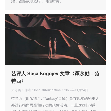
耀，铁路或明或暗，时绿时黄。
艺评人 Saša Bogojev 文章〈谭永勍：范
特西〉
未分类
作者：
longlatifoundation
2022年11月24日
范特西（即“幻想”，“fantasy”音译）是在现实的约束之
外进行指向思维和行动的想象活动。一旦这些行动和