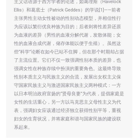
主义话语源于西方学者的论述，如蔼理斯（Havelock
Ellis）和葛底士（Patrick Geddes）的学说[1]——前者
主张男性主动女性被动的性别动态模型，并相信性行
为应该以繁衍优良种族为目的；后者则将性差异还原
为血液的差异（男性的血液分解代谢，发散体能；女
性的血液合成代谢，储存体能以便于生殖）。虽然这
些“科学”论断在如今已站不住脚，但在那个时期却占据
了主流位置。它们不仅一致强调性别本质的差异，也
强调女性在种族存续中扮演的重要角色。这最终导致
性别本质主义与民族主义的合流，发展出女权主义保
守国家民族主义与激进国家民族主义两种模式：一方
以日本明治政府宣扬的“贤母良妻”为代表，提倡家庭是
女性的生活重心，另一方以马克思主义母性主义为代
表，强调妇女应该通过经济独立获得性别平等，重视
妇女的生育状况，并将家庭和谐与国家民族的建设联
系起来。