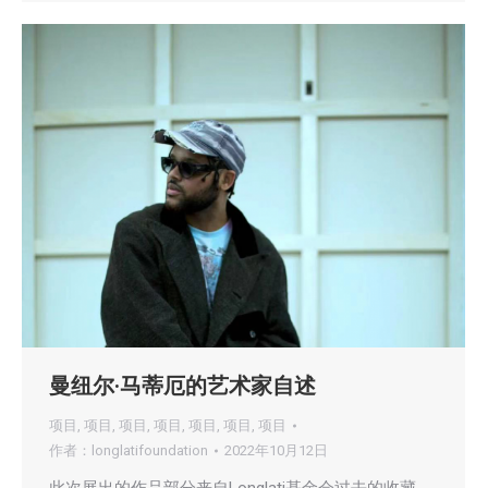
曼纽尔·马蒂厄的艺术家自述
项目
,
项目
,
项目
,
项目
,
项目
,
项目
,
项目
作者：
longlatifoundation
2022年10月12日