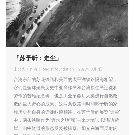
「苏予昕：走尘」
未分类
作者：
longlatifoundation
2023年3月7日
台湾东部的苏花铁路和美西的太平洋铁路隔海相望，
它们是全球殖民历史中亚裔移民和台湾原住民迁徙和
劳作的苦难纪念碑，也是工业革命后人类进行自然改
造的巨大野心的成果。这两条铁路同时和苏予昕的家
族历史与自身的迁徙纠缠相连。在苏予昕的展览“走尘”
中，两条铁路作为“近水之地”和“去来之地”，以海边断
崖、山中隧道的形态反复被描摹。阳光在海面反射闪