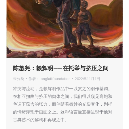
陈鋆尧：赖辉明——在托举与挤压之间
未分类
作者：
longlatifoundation
2022年11月1日
冲突与流动，是赖辉明作品中一以贯之的创作基调。
在相互扭曲与挤压的肉体之间，我们得以窥见高饱和
色调下蕴含的张力，而伴随着微妙的光影变化，别样
的情绪浮现于画面之上。这种语言最直接呈现于他对
古典艺术的解构和再现之中。