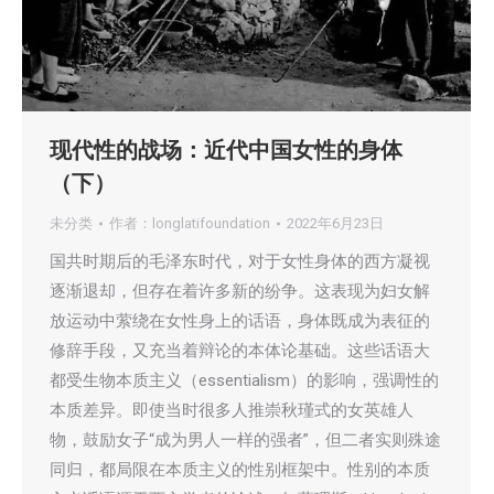
现代性的战场：近代中国女性的身体
（下）
未分类
作者：
longlatifoundation
2022年6月23日
国共时期后的毛泽东时代，对于女性身体的西方凝视
逐渐退却，但存在着许多新的纷争。这表现为妇女解
放运动中萦绕在女性身上的话语，身体既成为表征的
修辞手段，又充当着辩论的本体论基础。这些话语大
都受生物本质主义（essentialism）的影响，强调性的
本质差异。即使当时很多人推崇秋瑾式的女英雄人
物，鼓励女子“成为男人一样的强者”，但二者实则殊途
同归，都局限在本质主义的性别框架中。性别的本质