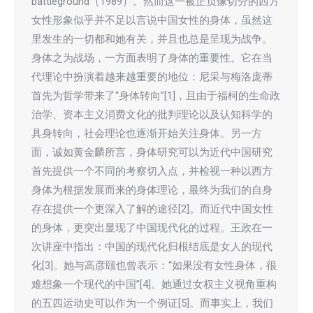
battleground（1989）。然而这一被正负像切分的西方
女性形象似乎并不足以言说中国女性的身体，虽然这
里发生的一切都和她有关，并且也总是呈现为战争。
身体之为战场，一方面表明了身体的重要性。它在当
代理论中扮演着越来越重要的地位：尼采与梅洛庞蒂
首先为哲学带来了“身体转向”[1]，且由于福柯的生命政
治学、资本主义消费文化的批判理论以及认知科学的
具身转向，社会理论也逐渐开始关注身体。另一方
面，诚如黄金麟所言，身体研究可以为近代中国研究
首先提供一个不同的考察切入点，并检视一种以西方
身体为根据发展而来的身体理论，最终为我们的自身
存在提供一个更深入了解的途径[2]。而近代中国女性
的身体，更突出显现了中国现代化的过程。王政在一
次讲座中指出：中国的现代化归根结底是女人的现代
化[3]。她与高彦颐也曾表示：“如果没有女性身体，很
难想象一个现代的中国”[4]。她通过女权主义视角重构
的五四运动史可以作为一个例证[5]。而事实上，我们