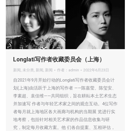
Longlati写作者收藏委员会（上海）
新闻
,
未分类
,
新闻
,
新闻
作者：
admin
2022年6月23日
自2021年9月开始行动的Longlati写作者收藏委员会计
划(上海)由活跃于上海的写作者 ——陈嘉莹、陈玺安、
李素超、袁佳维——共同组织，旨在耕耘本土艺术生态
并加速写 作者与年轻艺术家之间的观念互动。4位写作
者每月就上海地区各大画廊与机构的当期展 览进行实
地考察，包括针对相关艺术家的作品信息收集与研
究，制定每月收藏方案。他 们各自提案、互相评估，