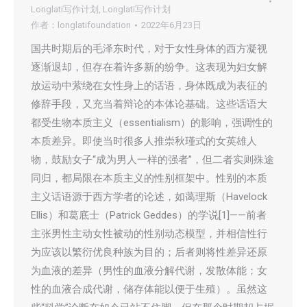
Longlati写作计划
,
Longlati写作计划
作者：
longlatifoundation
2022年6月23日
国共时期后的毛泽东时代，对于女性身体的西方凝视
逐渐退却，但存在着许多新的纷争。这表现为妇女解
放运动中萦绕在女性身上的话语，身体既成为表征的
修辞手段，又充当着辩论的本体论基础。这些话语大
都受生物本质主义（essentialism）的影响，强调性的
本质差异。即使当时很多人推崇秋瑾式的女英雄人
物，鼓励女子“成为男人一样的强者”，但二者实则殊途
同归，都局限在本质主义的性别框架中。性别的本质
主义话语源于西方学者的论述，如蔼理斯（Havelock
Ellis）和葛底士（Patrick Geddes）的学说[1]——前者
主张男性主动女性被动的性别动态模型，并相信性行
为应该以繁衍优良种族为目的；后者则将性差异还原
为血液的差异（男性的血液分解代谢，发散体能；女
性的血液合成代谢，储存体能以便于生殖）。虽然这