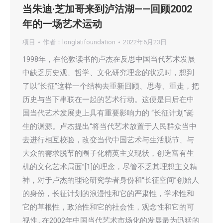
当朱迪·芝加哥来到泸沽湖——回顾2002
年的一场艺术运动
项目
作者：
longlatifoundation
2022年6月23日
1998年，在伦敦读书的卢杰在反思中国当代艺术发展
中缺乏历史观、哲学、文化研究理念的状况时，想到
了以“长征”这样一个结构去重新回顾、思考、重走，把
历史与当下串联在一起的艺术行动。这便是日后在中
国当代艺术发展史上具有重要影响力的 “长征计划”诞
生的渊源。卢杰提出“将当代艺术放置于人民群众当中
去进行相互校验，改变当代中国艺术与生活脱节、与
大众的需求脱节的圈子化精英主义现状，创造富有生
机的文化艺术局面”[1]的理念，尽管不乏其理想主义精
神，对于卢杰的理论研究学者身份和“长征空间”创始人
的身份，长征计划的浪漫性和它的严肃性，学术性和
它的草根性，政治性和它的社会性，观念性和它的可
视性…在2002年中国当代艺术市场化的发展最为迅猛的