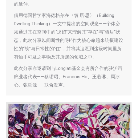
的延伸。
借用德国哲学家海德格尔在〈筑·居·思〉（Building
Dwelling Thinking）一文中提出的空间观念——个体必
须通过其在空间中的“逗留”来理解其“存在”与“栖居”状
态，此次分享以间断性的“驻”作为核心命题来统摄建设
性的“筑”与日常性的“住”，并将其追溯到这段时间里所
有触手可及之事物及其所属的领域之中。
此次分享亦邀请到与Longlati基金会有所合作的驻沪画
廊业者代表——蔡珺珺、Francois Ho、王若琳、周冰
心、张哲源——联合发声。