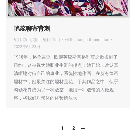
艳蕊聊寄背刺
项目
,
项目
,
项目
,
项目
,
项目
作者：
longlatifoundation
2022年6月23日
1918年，格鲁吉亚 · 欧姬芙应斯蒂格利茨之邀搬到了
纽约，这被视为她职业生涯的拐点：她开始非常认真
清晰地对待自己的事业，系统性地作画。在所有绘画
题材中，她最关注的题材是花。于其作品之中，似乎
勾勒花卉成为了一种放空，她用一种透镜的入微观
察，将我们对形体的体验所放大。
1
2