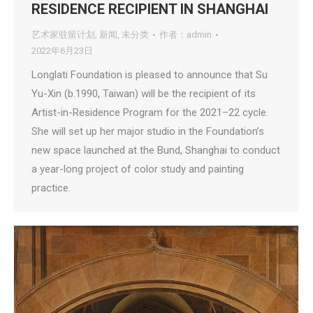
RESIDENCE RECIPIENT IN SHANGHAI
艺术家驻留计划
,
新闻
,
未分类
作者：
admin
2022年6月23日
Longlati Foundation is pleased to announce that Su
Yu-Xin (b.1990, Taiwan) will be the recipient of its
Artist-in-Residence Program for the 2021–22 cycle.
She will set up her major studio in the Foundation’s
new space launched at the Bund, Shanghai to conduct
a year-long project of color study and painting
practice.