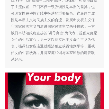
些“科学”论断在如今已站不住脚，但在那个时期却占据
了主流位置。它们不仅一致强调性别本质的差异，也
强调女性在种族存续中扮演的重要角色。这最终导致
性别本质主义与民族主义的合流，发展出女权主义保
守国家民族主义与激进国家民族主义两种模式：一方
以日本明治政府宣扬的“贤母良妻”为代表，提倡家庭是
女性的生活重心，另一方以马克思主义母性主义为代
表，强调妇女应该通过经济独立获得性别平等，重视
妇女的生育状况，并将家庭和谐与国家民族的建设联
系起来。