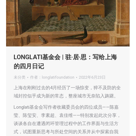
LONGLATI基金会 | 驻·居·思：写给上海
的四月日记
未分类
作者：
longlatifoundation
2022年6月23日
上海在刚刚过去的4月经历了一场惊变，猝不及防的全
域封控似乎成为新的常态，整座城市无奈陷入踌躇。
Longlati基金会写作者收藏委员会的四位成员——陈嘉
莹、陈玺安、李素超、袁佳维——特别发起此次分享，
谈谈各自在遭遇闭环管理过程中的工作界面与生活方
式，试图重新思考与所处空间的关系并从中探索自我