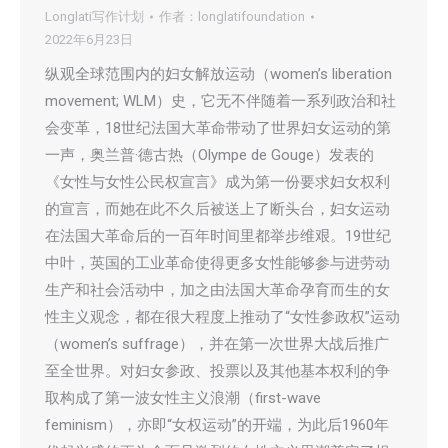
Longlati写作计划
作者：
longlatifoundation
2022年6月23日
纵观全球范围内的妇女解放运动（women’s liberation
movement; WLM）史，它无不伴随着一系列政治和社
会变革，18世纪法国大革命带动了世界妇女运动的第
一声，奥兰普·德古热（Olympe de Gouge）发表的
《女性与女性公民权宣言》成为第一份要求妇女权利
的宣言，而她在此不久后被送上了断头台，妇女运动
在法国大革命后的一百年时间里都举步维艰。19世纪
中叶，英国的工业革命使得更多女性能够参与进劳动
生产和社会活动中，加之由法国大革命孕育而生的女
性主义观念，都在很大程度上推动了“女性参政权”运动
（women’s suffrage），并在第一次世界大战后推广
至全世界。对妇女参政、投票以及其他基本权利的争
取构成了第一波女性主义浪潮（first-wave
feminism），亦即“女权运动”的开端，为此后1960年