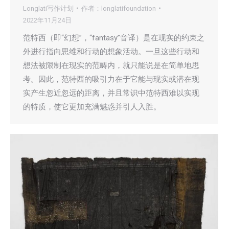
Longlati写作计划
作者：
longlatifoundation
2022年11月24日
范特西（即“幻想”，“fantasy”音译）是在现实的约束之
外进行指向思维和行动的想象活动。一旦这些行动和
想法被限制在现实的范畴内，就只能说是在简单地思
考。因此，范特西的吸引力在于它能与现实或潜在现
实产生忽近忽远的距离，并且常识中范特西难以实现
的特质，使它更加充满魅惑并引人入胜。