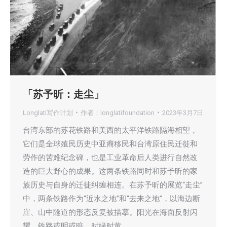
「苏予昕：走尘」
Longlati写作计划
作者：
longlatifoundation
2023年3月7日
台湾东部的苏花铁路和美西的太平洋铁路隔海相望，
它们是全球殖民历史中亚裔移民和台湾原住民迁徙和
劳作的苦难纪念碑，也是工业革命后人类进行自然改
造的巨大野心的成果。这两条铁路同时和苏予昕的家
族历史与自身的迁徙纠缠相连。在苏予昕的展览“走尘”
中，两条铁路作为“近水之地”和“去来之地”，以海边断
崖、山中隧道的形态反复被描摹。阳光在海面反射闪
耀，铁路或明或暗，时绿时黄。