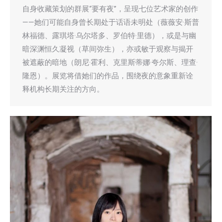
自身收藏策划的群展“要有夜”，呈现七位艺术家的创作
——她们可能自身曾长期处于话语未明处（薇薇安·斯普
林福德、露琪塔·乌尔塔多、罗伯特·里德），或是与幽
暗深渊恒久凝视（草间弥生），亦或敏于观察与揭开
被遮蔽的暗地（朗尼·霍利、克里斯蒂娜·夸尔斯、理查·
隆恩）。展览将借她们的作品，围绕夜的意象重新诠
释机构长期关注的方向。