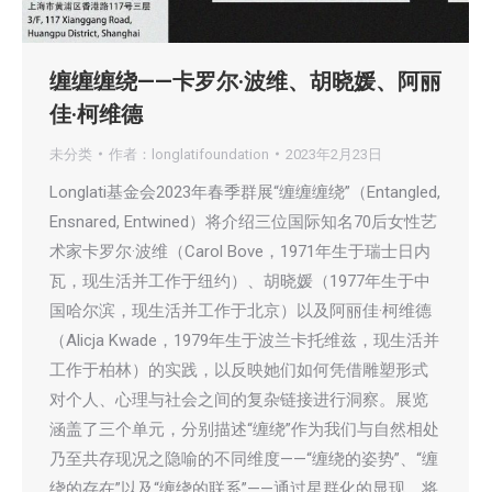
缠缠缠绕——卡罗尔·波维、胡晓媛、阿丽
佳·柯维德
未分类
作者：
longlatifoundation
2023年2月23日
Longlati基金会2023年春季群展“缠缠缠绕”（Entangled,
Ensnared, Entwined）将介绍三位国际知名70后女性艺
术家卡罗尔·波维（Carol Bove，1971年生于瑞士日内
瓦，现生活并工作于纽约）、胡晓媛（1977年生于中
国哈尔滨，现生活并工作于北京）以及阿丽佳·柯维德
（Alicja Kwade，1979年生于波兰卡托维兹，现生活并
工作于柏林）的实践，以反映她们如何凭借雕塑形式
对个人、心理与社会之间的复杂链接进行洞察。展览
涵盖了三个单元，分别描述“缠绕”作为我们与自然相处
乃至共存现况之隐喻的不同维度——“缠绕的姿势”、“缠
绕的存在”以及“缠绕的联系”——通过星群化的显现，将