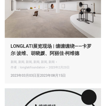
LONGLATI展览现场 | 缠缠缠绕——卡罗
尔·波维、胡晓媛、阿丽佳·柯维德
新闻
,
新闻
,
新闻
,
新闻
,
新闻
,
新闻
作者：
longlatifoundation
2023年2月23日
2023年03月03日至2023年08月15日