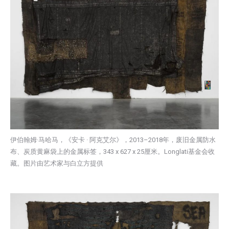
伊伯翰姆·马哈马，《安卡 · 阿克艾尔》，2013–2018年，废旧金属防水
布、炭质黄麻袋上的金属标签，343 x 627 x 25厘米。Longlati基金会收
藏。图片由艺术家与白立方提供