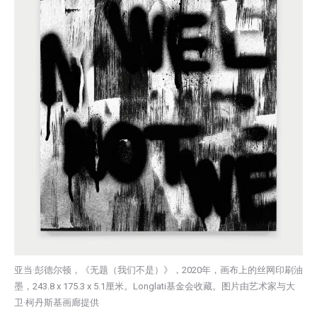
亚当·彭德尔顿，《无题（我们不是）》，2020年，画布上的丝网印刷油
墨，243.8 x 175.3 x 5.1厘米。Longlati基金会收藏。图片由艺术家与大
卫·柯丹斯基画廊提供