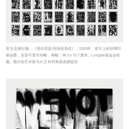
亚当·彭德尔顿，《现在我是/但现在我是》，2020年，胶片上的丝网印
刷油墨，安装可变共30幅，每幅：96.5 x 73.7 厘米。Longlati基金会收
藏。图片由艺术家与大卫·柯丹斯基画廊提供