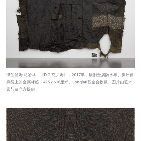
伊伯翰姆·马哈马，《D.G 克罗姆》，2017年，废旧金属防水布、炭质黄
麻袋上的金属标签，425 x 606厘米。Longlati基金会收藏。图片由艺术
家与白立方提供