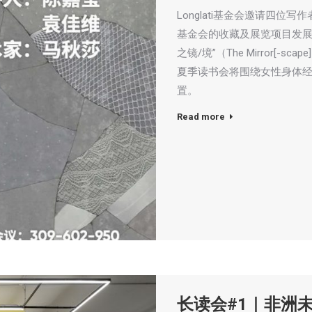
Longlati基金会邀请四
基金会的收藏及展览项目发展
之镜/境”（The Mirror[-s
夏季读书会将围绕女性身体
置。
Read more
长读会#1｜非洲