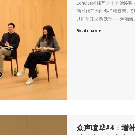
Longlati经纬艺术中心
动当代艺术的多样和繁荣。5月1
共同呈现公教活动——潮涌海
Read more
众声喧哗#4：增