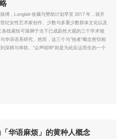
略
Longlati 收藏与赞助计划早至 2017 年，就开
十世纪女性艺术家创作、少数与多重少数群体文化以及
这三条线索恰可落脚于当下已成蔚然大观的三个学术领
与华语语系研究。然而，这三个与“他者”概念密切相
到深耕与串联。“众声喧哗”则是为此应运而生的一个
为「华语麻烦」的黄种人概念