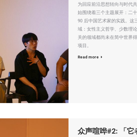
为回应前沿思想转向与时代共脉搏，
始围绕着三个主题展开：二
90 后中国艺术家的实践。
域：女性主义哲学、少数理论
关的领域都尚未在简中世界得
项目。
Read more
众声喧哗#2: 「