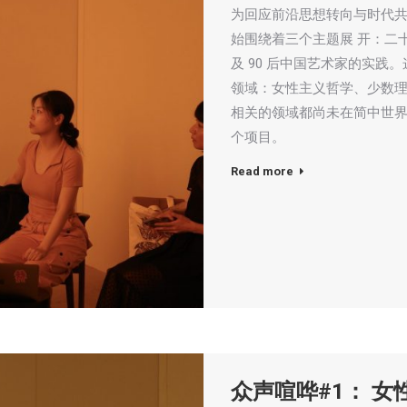
为回应前沿思想转向与时代共脉搏，
始围绕着三个主题展 开：二
及 90 后中国艺术家的实
领域：女性主义哲学、少数理
相关的领域都尚未在简中世界
个项目。
Read more
众声喧哗#1： 