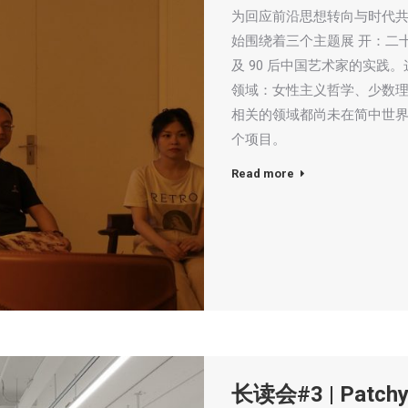
为回应前沿思想转向与时代共脉搏，
始围绕着三个主题展 开：二
及 90 后中国艺术家的实
领域：女性主义哲学、少数理
相关的领域都尚未在简中世界
个项目。
Read more
长读会#3 | Pat