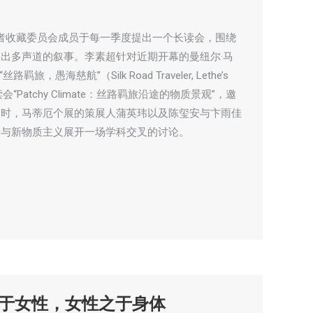
位写作者收藏委员会成员于每一季度提出一个长读会，围绕
出多声道的叙事。李素超针对近期开幕的曼纽尔·马
丝路羁旅，愚海慈航”（Silk Road Traveler, Lethe’s
会“Patchy Climate：丝路羁旅沿途的物质景观”，邀
同时，马蒂厄个展的策展人蒲英玮以及陈玺安与卞雨佳
迁与新物质主义展开一场学科交叉的讨论。
痛之于女性，女性之于身体