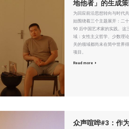
地他者」的生成策
为回应前沿思想转向与时代共脉搏，
始围绕着三个主题展开：二
90 后中国艺术家的实践。
域：女性主义哲学、少数理论
关的领域都尚未在简中世界得
项目。
Read more
众声喧哗#3：作