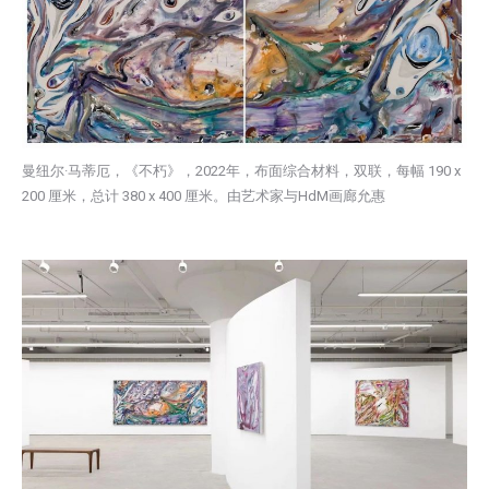
曼纽尔·马蒂厄，《不朽》，2022年，布面综合材料，双联，每幅 190 x
200 厘米，总计 380 x 400 厘米。由艺术家与HdM画廊允惠