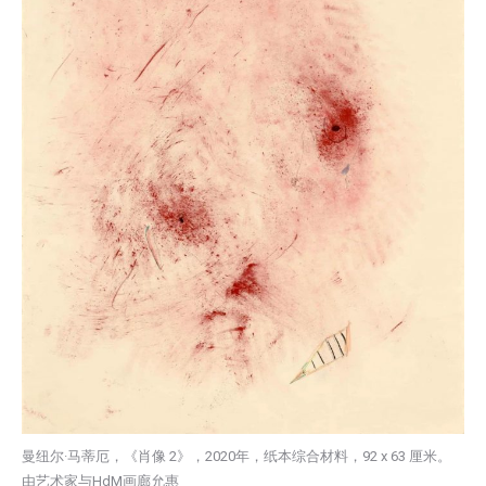
曼纽尔·马蒂厄，《肖像 2》，2020年，纸本综合材料，92 x 63 厘米。
由艺术家与HdM画廊允惠