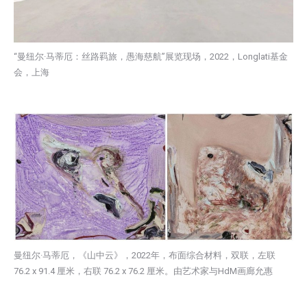
“曼纽尔·马蒂厄：丝路羁旅，愚海慈航”展览现场，2022，Longlati基金
会，上海
曼纽尔·马蒂厄，《山中云》，2022年，布面综合材料，双联，左联
76.2 x 91.4 厘米，右联 76.2 x 76.2 厘米。由艺术家与HdM画廊允惠