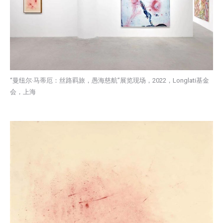
“曼纽尔·马蒂厄：丝路羁旅，愚海慈航”展览现场，2022，Longlati基金
会，上海