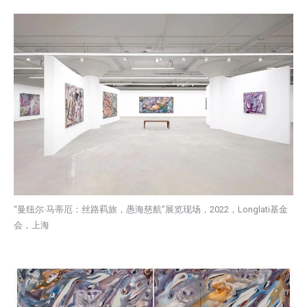
“曼纽尔·马蒂厄：丝路羁旅，愚海慈航”展览现场，2022，Longlati基金
会，上海