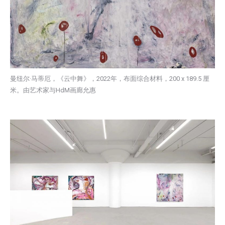
曼纽尔·马蒂厄，《云中舞》，2022年，布面综合材料，200 x 189.5 厘
米。由艺术家与HdM画廊允惠