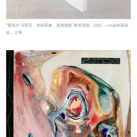
“曼纽尔·马蒂厄：丝路羁旅，愚海慈航”展览现场，2022，Longlati基金
会，上海