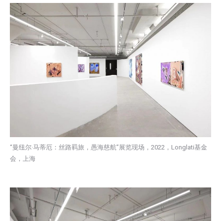
“曼纽尔·马蒂厄：丝路羁旅，愚海慈航”展览现场，2022，Longlati基金
会，上海