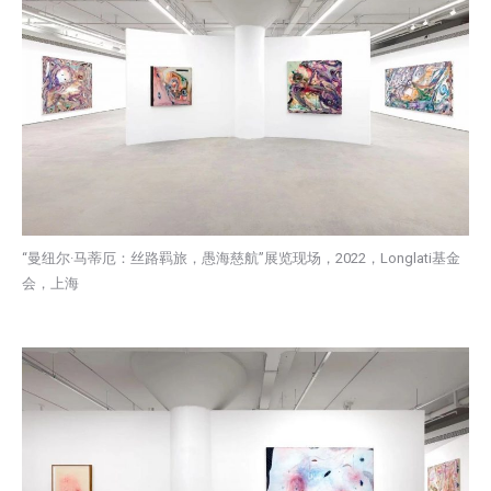
“曼纽尔·马蒂厄：丝路羁旅，愚海慈航”展览现场，2022，Longlati基金
会，上海