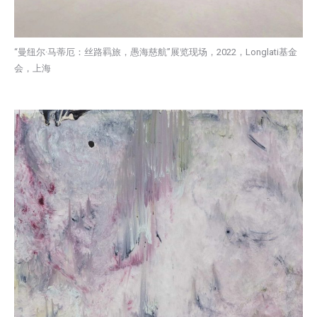
“曼纽尔·马蒂厄：丝路羁旅，愚海慈航”展览现场，2022，Longlati基金
会，上海