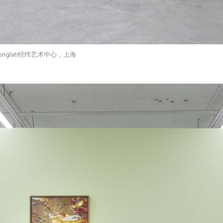
onglati经纬艺术中心，上海